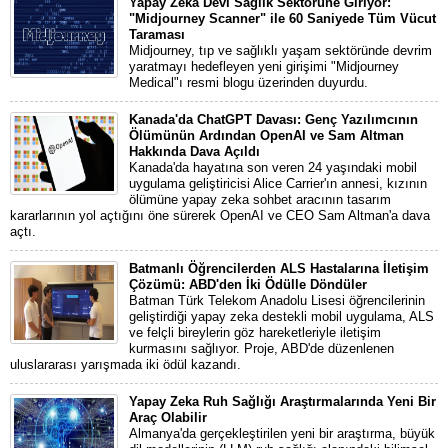
Yapay Zeka Devi Sağlık Sektörüne Giriyor:
"Midjourney Scanner" ile 60 Saniyede Tüm Vücut
Taraması
Midjourney, tıp ve sağlıklı yaşam sektöründe devrim
yaratmayı hedefleyen yeni girişimi "Midjourney
Medical"ı resmi blogu üzerinden duyurdu.
Kanada'da ChatGPT Davası: Genç Yazılımcının
Ölümünün Ardından OpenAI ve Sam Altman
Hakkında Dava Açıldı
Kanada'da hayatına son veren 24 yaşındaki mobil
uygulama geliştiricisi Alice Carrier'ın annesi, kızının
ölümüne yapay zeka sohbet aracının tasarım
kararlarının yol açtığını öne sürerek OpenAI ve CEO Sam Altman'a dava
açtı.
Batmanlı Öğrencilerden ALS Hastalarına İletişim
Çözümü: ABD'den İki Ödülle Döndüler
Batman Türk Telekom Anadolu Lisesi öğrencilerinin
geliştirdiği yapay zeka destekli mobil uygulama, ALS
ve felçli bireylerin göz hareketleriyle iletişim
kurmasını sağlıyor. Proje, ABD'de düzenlenen
uluslararası yarışmada iki ödül kazandı.
Yapay Zeka Ruh Sağlığı Araştırmalarında Yeni Bir
Araç Olabilir
Almanya'da gerçekleştirilen yeni bir araştırma, büyük