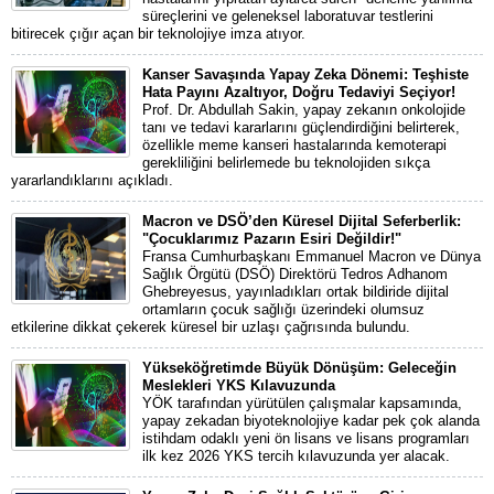
süreçlerini ve geleneksel laboratuvar testlerini
bitirecek çığır açan bir teknolojiye imza atıyor.
Kanser Savaşında Yapay Zeka Dönemi: Teşhiste
Hata Payını Azaltıyor, Doğru Tedaviyi Seçiyor!
Prof. Dr. Abdullah Sakin, yapay zekanın onkolojide
tanı ve tedavi kararlarını güçlendirdiğini belirterek,
özellikle meme kanseri hastalarında kemoterapi
gerekliliğini belirlemede bu teknolojiden sıkça
yararlandıklarını açıkladı.
Macron ve DSÖ’den Küresel Dijital Seferberlik:
"Çocuklarımız Pazarın Esiri Değildir!"
Fransa Cumhurbaşkanı Emmanuel Macron ve Dünya
Sağlık Örgütü (DSÖ) Direktörü Tedros Adhanom
Ghebreyesus, yayınladıkları ortak bildiride dijital
ortamların çocuk sağlığı üzerindeki olumsuz
etkilerine dikkat çekerek küresel bir uzlaşı çağrısında bulundu.
Yükseköğretimde Büyük Dönüşüm: Geleceğin
Meslekleri YKS Kılavuzunda
YÖK tarafından yürütülen çalışmalar kapsamında,
yapay zekadan biyoteknolojiye kadar pek çok alanda
istihdam odaklı yeni ön lisans ve lisans programları
ilk kez 2026 YKS tercih kılavuzunda yer alacak.