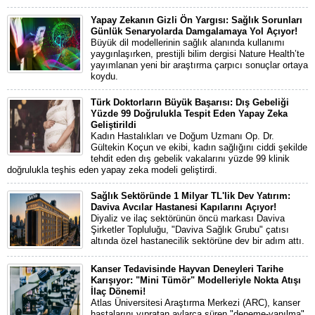
Yapay Zekanın Gizli Ön Yargısı: Sağlık Sorunları
Günlük Senaryolarda Damgalamaya Yol Açıyor!
Büyük dil modellerinin sağlık alanında kullanımı
yaygınlaşırken, prestijli bilim dergisi Nature Health’te
yayımlanan yeni bir araştırma çarpıcı sonuçlar ortaya
koydu.
Türk Doktorların Büyük Başarısı: Dış Gebeliği
Yüzde 99 Doğrulukla Tespit Eden Yapay Zeka
Geliştirildi
Kadın Hastalıkları ve Doğum Uzmanı Op. Dr.
Gültekin Koçun ve ekibi, kadın sağlığını ciddi şekilde
tehdit eden dış gebelik vakalarını yüzde 99 klinik
doğrulukla teşhis eden yapay zeka modeli geliştirdi.
Sağlık Sektöründe 1 Milyar TL'lik Dev Yatırım:
Daviva Avcılar Hastanesi Kapılarını Açıyor!
Diyaliz ve ilaç sektörünün öncü markası Daviva
Şirketler Topluluğu, "Daviva Sağlık Grubu" çatısı
altında özel hastanecilik sektörüne dev bir adım attı.
Kanser Tedavisinde Hayvan Deneyleri Tarihe
Karışıyor: "Mini Tümör" Modelleriyle Nokta Atışı
İlaç Dönemi!
Atlas Üniversitesi Araştırma Merkezi (ARC), kanser
hastalarını yıpratan aylarca süren "deneme-yanılma"