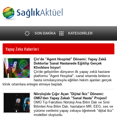
SON DAKİKA
KATEGORİLER
Yapay Zeka Haberleri
Çin’de "Agent Hospital" Dönemi: Yapay Zekâ
Doktorlar Sanal Hastanede Eğitilip Gerçek
Kliniklere İniyor!
Çin'de geliştirilen dünyanın ilk yapay zekâ hastane
platformu "Agent Hospital", sanal ortamda binlerce
hasta simülasyonuyla eğitilen hekim ajanları gerçek
klinik ortamlara entegre etmeye başladı.
Nörolojide Çığır Açan "Dijital İkiz" Dönemi:
OMÜ’den Yapay Zekalı "Sanal Hasta" Projesi!
OMÜ Tıp Fakültesi Nöroloji Ana Bilim Dalı ve Sinir
Bilimleri Ana Bilim Dalı, hastaların MR, EEG, ses ve
yürüme verilerini yapay zekaya öğreterek "dijital ikiz"
modelleri oluşturdu.