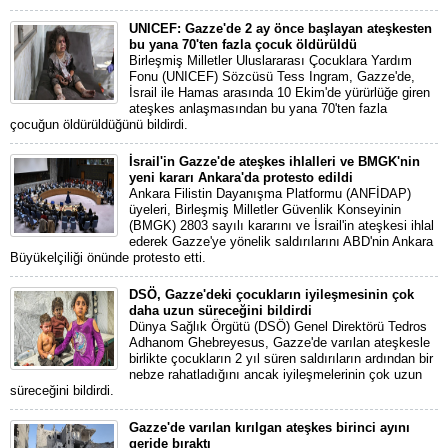
UNICEF: Gazze'de 2 ay önce başlayan ateşkesten
bu yana 70'ten fazla çocuk öldürüldü
Birleşmiş Milletler Uluslararası Çocuklara Yardım
Fonu (UNICEF) Sözcüsü Tess Ingram, Gazze'de,
İsrail ile Hamas arasında 10 Ekim'de yürürlüğe giren
ateşkes anlaşmasından bu yana 70'ten fazla
çocuğun öldürüldüğünü bildirdi.
İsrail'in Gazze'de ateşkes ihlalleri ve BMGK'nin
yeni kararı Ankara'da protesto edildi
Ankara Filistin Dayanışma Platformu (ANFİDAP)
üyeleri, Birleşmiş Milletler Güvenlik Konseyinin
(BMGK) 2803 sayılı kararını ve İsrail'in ateşkesi ihlal
ederek Gazze'ye yönelik saldırılarını ABD'nin Ankara
Büyükelçiliği önünde protesto etti.
DSÖ, Gazze'deki çocukların iyileşmesinin çok
daha uzun süreceğini bildirdi
Dünya Sağlık Örgütü (DSÖ) Genel Direktörü Tedros
Adhanom Ghebreyesus, Gazze'de varılan ateşkesle
birlikte çocukların 2 yıl süren saldırıların ardından bir
nebze rahatladığını ancak iyileşmelerinin çok uzun
süreceğini bildirdi.
Gazze'de varılan kırılgan ateşkes birinci ayını
geride bıraktı