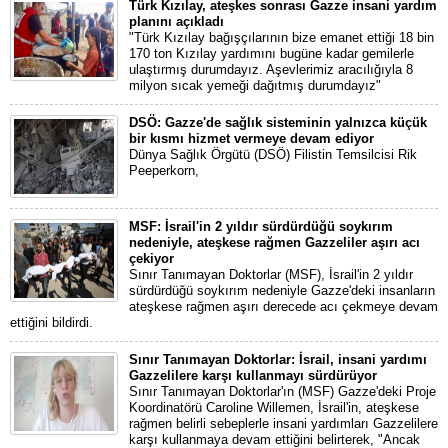
Türk Kızılay, ateşkes sonrası Gazze insani yardım
planını açıkladı
"Türk Kızılay bağışçılarının bize emanet ettiği 18 bin
170 ton Kızılay yardımını bugüne kadar gemilerle
ulaştırmış durumdayız. Aşevlerimiz aracılığıyla 8
milyon sıcak yemeği dağıtmış durumdayız"
DSÖ: Gazze'de sağlık sisteminin yalnızca küçük
bir kısmı hizmet vermeye devam ediyor
Dünya Sağlık Örgütü (DSÖ) Filistin Temsilcisi Rik
Peeperkorn,
MSF: İsrail'in 2 yıldır sürdürdüğü soykırım
nedeniyle, ateşkese rağmen Gazzeliler aşırı acı
çekiyor
Sınır Tanımayan Doktorlar (MSF), İsrail'in 2 yıldır
sürdürdüğü soykırım nedeniyle Gazze'deki insanların
ateşkese rağmen aşırı derecede acı çekmeye devam
ettiğini bildirdi.
Sınır Tanımayan Doktorlar: İsrail, insani yardımı
Gazzelilere karşı kullanmayı sürdürüyor
Sınır Tanımayan Doktorlar'ın (MSF) Gazze'deki Proje
Koordinatörü Caroline Willemen, İsrail'in, ateşkese
rağmen belirli sebeplerle insani yardımları Gazzelilere
karşı kullanmaya devam ettiğini belirterek, "Ancak