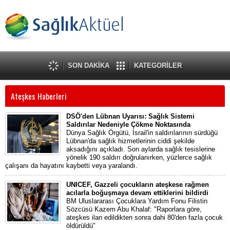
SON DAKİKA
KATEGORİLER
Ateşkes Haberleri
DSÖ'den Lübnan Uyarısı: Sağlık Sistemi
Saldırılar Nedeniyle Çökme Noktasında
Dünya Sağlık Örgütü, İsrail'in saldırılarının sürdüğü
Lübnan'da sağlık hizmetlerinin ciddi şekilde
aksadığını açıkladı. Son aylarda sağlık tesislerine
yönelik 190 saldırı doğrulanırken, yüzlerce sağlık
çalışanı da hayatını kaybetti veya yaralandı.
UNICEF, Gazzeli çocukların ateşkese rağmen
acılarla boğuşmaya devam ettiklerini bildirdi
BM Uluslararası Çocuklara Yardım Fonu Filistin
Sözcüsü Kazem Abu Khalaf: "Raporlara göre,
ateşkes ilan edildikten sonra dahi 80'den fazla çocuk
öldürüldü"