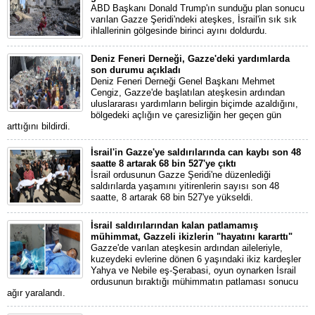
ABD Başkanı Donald Trump'ın sunduğu plan sonucu
varılan Gazze Şeridi'ndeki ateşkes, İsrail'in sık sık
ihlallerinin gölgesinde birinci ayını doldurdu.
Deniz Feneri Derneği, Gazze'deki yardımlarda
son durumu açıkladı
Deniz Feneri Derneği Genel Başkanı Mehmet
Cengiz, Gazze'de başlatılan ateşkesin ardından
uluslararası yardımların belirgin biçimde azaldığını,
bölgedeki açlığın ve çaresizliğin her geçen gün
arttığını bildirdi.
İsrail'in Gazze'ye saldırılarında can kaybı son 48
saatte 8 artarak 68 bin 527'ye çıktı
İsrail ordusunun Gazze Şeridi'ne düzenlediği
saldırılarda yaşamını yitirenlerin sayısı son 48
saatte, 8 artarak 68 bin 527'ye yükseldi.
İsrail saldırılarından kalan patlamamış
mühimmat, Gazzeli ikizlerin "hayatını kararttı"
Gazze'de varılan ateşkesin ardından aileleriyle,
kuzeydeki evlerine dönen 6 yaşındaki ikiz kardeşler
Yahya ve Nebile eş-Şerabasi, oyun oynarken İsrail
ordusunun bıraktığı mühimmatın patlaması sonucu
ağır yaralandı.