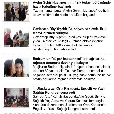
Aydın Şehir Hastanesi'nin fizik tedavi bölümünde
hasta kabulüne başlandı
Yapımı tamamlanan Aydın Şehir Hastanesi'nde fizik
tedavi bölümünde hasta kabulüne başlandı.
Gaziantep Büyükşehir Belediyesince evde fizik
tedavi hizmeti sürüyor
Gaziantep Büyükşehir Belediyesi ekipleri yaklaşık 6
yılda 14 araç ve 28 kişilik uzman ekiple evlerde
toplam 102 bin 148 seans fizik tedavi ve
rehabilitasyon hizmeti sağladı.
Bodrum'un "süper babaannesi" bel ağrılarına
rağmen torununa özveriyle bakıyor
Muğla'nın Bodrum ilçesinde "süper babaanne" olarak
tanınan 60 yaşındaki Gülsiye Duran, anne babası
boşanan serebral palsili 16 yaşındaki torununa bel ve
boyun ağrılarına rağmen özveriyle bakıyor.
4. Uluslararası Orta Karadeniz Engelli ve Yaşlı
Sağlığı Kongresi sona erdi
Samsun'da, "Rehabilitasyonda Aile Gücü: Birlikte
Sağlıklı Yaş Alma ve Yaşam Kalitesi" temasıyla
4'üncüsü düzenlenen Uluslararası Orta Karadeniz
Engelli ve Yaşlı Sağlığı Kongresi sona erdi.