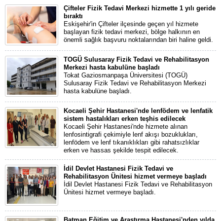
Çifteler Fizik Tedavi Merkezi hizmette 1 yılı geride
bıraktı
Eskişehir'in Çifteler ilçesinde geçen yıl hizmete
başlayan fizik tedavi merkezi, bölge halkının en
önemli sağlık başvuru noktalarından biri haline geldi.
TOGÜ Sulusaray Fizik Tedavi ve Rehabilitasyon
Merkezi hasta kabulüne başladı
Tokat Gaziosmanpaşa Üniversitesi (TOGÜ)
Sulusaray Fizik Tedavi ve Rehabilitasyon Merkezi
hasta kabulüne başladı.
Kocaeli Şehir Hastanesi'nde lenfödem ve lenfatik
sistem hastalıkları erken teşhis edilecek
Kocaeli Şehir Hastanesi'nde hizmete alınan
lenfosintigrafi çekimiyle lenf akışı bozuklukları,
lenfödem ve lenf tıkanıklıkları gibi rahatsızlıklar
erken ve hassas şekilde tespit edilecek.
İdil Devlet Hastanesi Fizik Tedavi ve
Rehabilitasyon Ünitesi hizmet vermeye başladı
İdil Devlet Hastanesi Fizik Tedavi ve Rehabilitasyon
Ünitesi hizmet vermeye başladı.
Batman Eğitim ve Araştırma Hastanesi'nden yılda