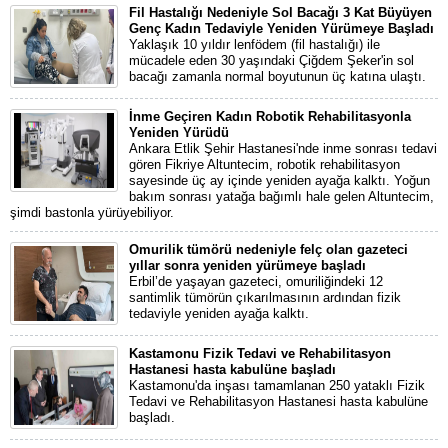
Fil Hastalığı Nedeniyle Sol Bacağı 3 Kat Büyüyen
Genç Kadın Tedaviyle Yeniden Yürümeye Başladı
Yaklaşık 10 yıldır lenfödem (fil hastalığı) ile
mücadele eden 30 yaşındaki Çiğdem Şeker'in sol
bacağı zamanla normal boyutunun üç katına ulaştı.
İnme Geçiren Kadın Robotik Rehabilitasyonla
Yeniden Yürüdü
Ankara Etlik Şehir Hastanesi'nde inme sonrası tedavi
gören Fikriye Altuntecim, robotik rehabilitasyon
sayesinde üç ay içinde yeniden ayağa kalktı. Yoğun
bakım sonrası yatağa bağımlı hale gelen Altuntecim,
şimdi bastonla yürüyebiliyor.
Omurilik tümörü nedeniyle felç olan gazeteci
yıllar sonra yeniden yürümeye başladı
Erbil’de yaşayan gazeteci, omuriliğindeki 12
santimlik tümörün çıkarılmasının ardından fizik
tedaviyle yeniden ayağa kalktı.
Kastamonu Fizik Tedavi ve Rehabilitasyon
Hastanesi hasta kabulüne başladı
Kastamonu'da inşası tamamlanan 250 yataklı Fizik
Tedavi ve Rehabilitasyon Hastanesi hasta kabulüne
başladı.