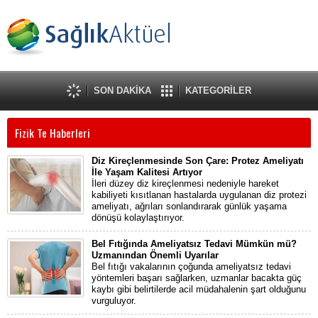
SON DAKİKA
KATEGORİLER
Fizik Te Haberleri
Diz Kireçlenmesinde Son Çare: Protez Ameliyatı
İle Yaşam Kalitesi Artıyor
İleri düzey diz kireçlenmesi nedeniyle hareket
kabiliyeti kısıtlanan hastalarda uygulanan diz protezi
ameliyatı, ağrıları sonlandırarak günlük yaşama
dönüşü kolaylaştırıyor.
Bel Fıtığında Ameliyatsız Tedavi Mümkün mü?
Uzmanından Önemli Uyarılar
Bel fıtığı vakalarının çoğunda ameliyatsız tedavi
yöntemleri başarı sağlarken, uzmanlar bacakta güç
kaybı gibi belirtilerde acil müdahalenin şart olduğunu
vurguluyor.