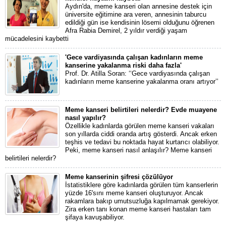
Aydın'da, meme kanseri olan annesine destek için
üniversite eğitimine ara veren, annesinin taburcu
edildiği gün ise kendisinin lösemi olduğunu öğrenen
Afra Rabia Demirel, 2 yıldır verdiği yaşam
mücadelesini kaybetti
'Gece vardiyasında çalışan kadınların meme
kanserine yakalanma riski daha fazla'
Prof. Dr. Atilla Soran: ‘‘Gece vardiyasında çalışan
kadınların meme kanserine yakalanma oranı artıyor’’
Meme kanseri belirtileri nelerdir? Evde muayene
nasıl yapılır?
Özellikle kadınlarda görülen meme kanseri vakaları
son yıllarda ciddi oranda artış gösterdi. Ancak erken
teşhis ve tedavi bu noktada hayat kurtarıcı olabiliyor.
Peki, meme kanseri nasıl anlaşılır? Meme kanseri
belirtileri nelerdir?
Meme kanserinin şifresi çözülüyor
İstatistiklere göre kadınlarda görülen tüm kanserlerin
yüzde 16'sını meme kanseri oluşturuyor. Ancak
rakamlara bakıp umutsuzluğa kapılmamak gerekiyor.
Zira erken tanı konan meme kanseri hastaları tam
şifaya kavuşabiliyor.