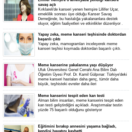
savaş açtı
Kırklareli'de kanseri yenen hemşire Lillifer Uçar,
emeklilik sonrası üye olduğu Kanser Savaş
Derneğinde, bu hastalığa yakalananlara destek
oluyor, eğitim faaliyetleri ve etkinlikler düzenliyor .
Yapay zeka, meme kanseri teşhisinde doktordan
başarılı çıktı
Yapay zeka, mamogramları inceleyerek meme
kanseri teşhisi koymada doktordan başarılı çıktı.
Meme kanserine yakalanma yaşı düşüyor
Ufuk Üniversitesi Genel Cerrahi Ana Bilim Dalı
Öğretim Üyesi Prof. Dr. Kamil Gülpınar: Türkiye'deki
meme kanseri hastaları daha genç, tümör daha
büyük, teşhisteki evreler daha ileri
Meme kanserini tespit eden kan testi
Alman bilim insanları, meme kanserini tespit eden
kan testi geliştirdiğini açıkladı. Araştırmalar testin
yüzde 75 başarılı olduğunu gösteriyor
Eğitimini bırakıp annesini yaşama bağladı,
kendisi hayatını kaybetti