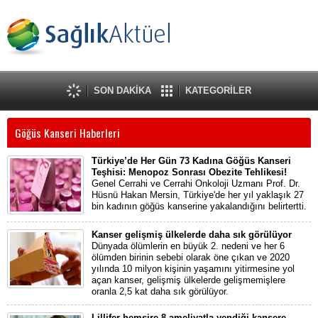
SON DAKİKA
KATEGORİLER
Göğüs Kanseri Haberleri
Türkiye’de Her Gün 73 Kadına Göğüs Kanseri
Teşhisi: Menopoz Sonrası Obezite Tehlikesi!
Genel Cerrahi ve Cerrahi Onkoloji Uzmanı Prof. Dr.
Hüsnü Hakan Mersin, Türkiye'de her yıl yaklaşık 27
bin kadının göğüs kanserine yakalandığını belirtertti.
Kanser gelişmiş ülkelerde daha sık görülüyor
Dünyada ölümlerin en büyük 2. nedeni ve her 6
ölümden birinin sebebi olarak öne çıkan ve 2020
yılında 10 milyon kişinin yaşamını yitirmesine yol
açan kanser, gelişmiş ülkelerde gelişmemişlere
oranla 2,5 kat daha sık görülüyor.
Lillifer hemşire 8 ameliyatla yendiği kansere