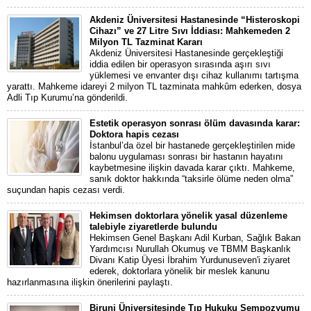
Akdeniz Üniversitesi Hastanesinde “Histeroskopi
Cihazı” ve 27 Litre Sıvı İddiası: Mahkemeden 2
Milyon TL Tazminat Kararı
Akdeniz Üniversitesi Hastanesinde gerçekleştiği
iddia edilen bir operasyon sırasında aşırı sıvı
yüklemesi ve envanter dışı cihaz kullanımı tartışma
yarattı. Mahkeme idareyi 2 milyon TL tazminata mahkûm ederken, dosya
Adli Tıp Kurumu’na gönderildi.
Estetik operasyon sonrası ölüm davasında karar:
Doktora hapis cezası
İstanbul’da özel bir hastanede gerçekleştirilen mide
balonu uygulaması sonrası bir hastanın hayatını
kaybetmesine ilişkin davada karar çıktı. Mahkeme,
sanık doktor hakkında “taksirle ölüme neden olma”
suçundan hapis cezası verdi.
Hekimsen doktorlara yönelik yasal düzenleme
talebiyle ziyaretlerde bulundu
Hekimsen Genel Başkanı Adil Kurban, Sağlık Bakan
Yardımcısı Nurullah Okumuş ve TBMM Başkanlık
Divanı Katip Üyesi İbrahim Yurdunuseven'i ziyaret
ederek, doktorlara yönelik bir meslek kanunu
hazırlanmasına ilişkin önerilerini paylaştı.
Biruni Üniversitesinde Tıp Hukuku Sempozyumu