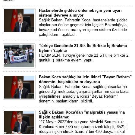
Hastanelerde şiddeti önlemek için yeni uyarı
sistemi devreye alınıyor
Sağlık Bakanı Fahrettin Koca, hastanelerde şiddet
olaylarının önüne geçmek için İçişleri Bakanlığıyla,
beyaz kod öncesi ara uyarı içeren sistem üzerinde
çalıştıklarını açıkladı.
Türkiye Genelinde 21 Stk İle Birlikte İş Bırakma
Eylemi Yaptılar
HEKİMSEN, Türkiye genelinde 21 STK ile birlikte 2
günlük iş bırakma eylemi yaptı.
Bakan Koca sağlıkçılar için ikinci "Beyaz Reform"
dönemini başlattıklarını duyurdu
Sağlık Bakanı Fahrettin Koca, sağlık çalışanlarına
gönderdiği mektupta, çalışma şartlarının daha fazla
iyileştirilmesi amacıyla ikinci "Beyaz Reform"
dönemini başlattıklarını bildirdi.
Sağlık Bakanı Koca'dan "malpraktis yasası"na
ilişkin açıklama:
"27 Mayıs 2022'den bu yana Mesleki Sorumluluk
Kuruluna 6 bin 778'i soruşturma izinli talepli, 652'si
rücuya ilişkin olmak üzere 7 bin 430 dosya intikal