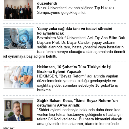
düzenlendi
Biruni Üniversitesi ev sahipliğinde Tıp Hukuku
Sempozyumu gerçekleştirildi.
Yapay zeka sağlıkta tanı ve tedavi sürecini
kolaylaştıracak
Bezmialem Vakıf Üniversitesi Acil Tıp Ana Bilim Dalı
Başkanı Prof. Dr. Başar Cander, yapay zekanın
sağlık alanında tanı, hasta yönetimi veya hastaların
transferinin nereye olacağına dair aşamalarda önemli
rol oynamaya başladığını belirtti.
Hekimsen, 16 Şubat’ta Tüm Türkiye’de İşi
Bırakma Eylemi Yapacak
HEKİMSEN, "Beyaz Reform" adı altında yapılan
düzenlemelerin yetersiz olduğu gerekçesiyle ve
sağlıkta şiddet sorunları sebebiyle 16 Şubat'ta iş
bırakma...
Sağlık Bakanı Koca, "İkinci Beyaz Reform"un
detaylarını AA'ya anlattı:
"Şiddet eylemi nedeniyle hakkında daha önce kod
verilen kişi tekrar hastaneye geldiğinde o hasta için
tekrar Gri Kod verilecek. Bu hasta hizmetini alacak
ama güvenlik elemanlarının, idarenin kontrolünde
olacak"