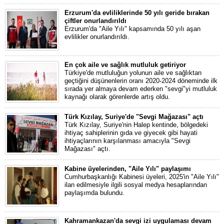
Erzurum'da evliliklerinde 50 yılı geride bırakan
çiftler onurlandırıldı
Erzurum'da "Aile Yılı" kapsamında 50 yılı aşan
evlilikler onurlandırıldı.
En çok aile ve sağlık mutluluk getiriyor
Türkiye'de mutluluğun yolunun aile ve sağlıktan
geçtiğini düşünenlerin oranı 2020-2024 döneminde ilk
sırada yer almaya devam ederken "sevgi"yi mutluluk
kaynağı olarak görenlerde artış oldu.
Türk Kızılay, Suriye'de "Sevgi Mağazası" açtı
Türk Kızılay, Suriye'nin Halep kentinde, bölgedeki
ihtiyaç sahiplerinin gıda ve giyecek gibi hayati
ihtiyaçlarının karşılanması amacıyla "Sevgi
Mağazası" açtı.
Kabine üyelerinden, "Aile Yılı" paylaşımı
Cumhurbaşkanlığı Kabinesi üyeleri, 2025'in "Aile Yılı"
ilan edilmesiyle ilgili sosyal medya hesaplarından
paylaşımda bulundu.
Kahramankazan'da sevgi izi uygulaması devam