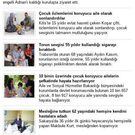
engelli Adnan'ı kaldığı kuruluşta ziyaret etti.
Çocuk özlemlerini koruyucu aile olarak
sonlandırdılar
Kilis’te 15 yıldır evlat hasreti çeken Koşar çifti,
özlemlerini koruyucu aile olarak sonlandırıp, çocuk
sevgisini tatmanın mutluluğunu yaşıyor.
Torun sevgisi 55 yıldır kullandığı sigarayı
bıraktırdı
Trabzon'da oturan 68 yaşındaki Aydın Kasım,
torunlarının isteği üzerine, 55 yıldır kullandığı
sigarayı poliklinikten destek alarak bıraktı.
10 binin üzerinde çocuk koruyucu ailelerin
şefkatinde hayata hazırlanıyor
Aile ve Sosyal Hizmetler Bakanlığı bünyesindeki
kurumlarda devlet korumasında bulunan 10 bin 657
çocuk, 8 bin 917 koruyucu aile yanında sevgiyle
hayata bağlanıyor.
Mesleğine tutkun 62 yaşındaki hemşire kendini
hastalara adadı
Sakarya'da 36 yıldır ilk günkü heyecanıyla hemşirelik
yapan Makbule Kurt, mesleğinden kopamıyor.