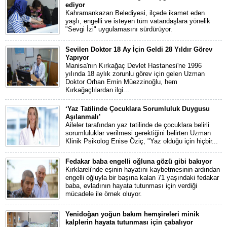
ediyor
Kahramankazan Belediyesi, ilçede ikamet eden
yaşlı, engelli ve isteyen tüm vatandaşlara yönelik
"Sevgi İzi" uygulamasını sürdürüyor.
Sevilen Doktor 18 Ay İçin Geldi 28 Yıldır Görev
Yapıyor
Manisa'nın Kırkağaç Devlet Hastanesi'ne 1996
yılında 18 aylık zorunlu görev için gelen Uzman
Doktor Orhan Emin Müezzinoğlu, hem
Kırkağaçlılardan ilgi...
‘Yaz Tatilinde Çocuklara Sorumluluk Duygusu
Aşılanmalı’
Aileler tarafından yaz tatilinde de çocuklara belirli
sorumluluklar verilmesi gerektiğini belirten Uzman
Klinik Psikolog Enise Öziç, "Yaz olduğu için hiçbir...
Fedakar baba engelli oğluna gözü gibi bakıyor
Kırklareli'nde eşinin hayatını kaybetmesinin ardından
engelli oğluyla bir başına kalan 71 yaşındaki fedakar
baba, evladının hayata tutunması için verdiği
mücadele ile örnek oluyor.
Yenidoğan yoğun bakım hemşireleri minik
kalplerin hayata tutunması için çabalıyor