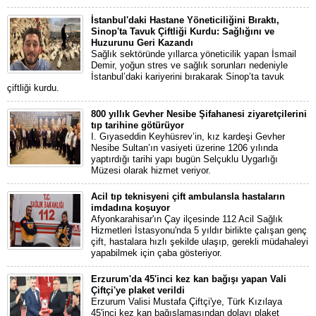
İstanbul'daki Hastane Yöneticiliğini Bıraktı,
Sinop'ta Tavuk Çiftliği Kurdu: Sağlığını ve
Huzurunu Geri Kazandı
Sağlık sektöründe yıllarca yöneticilik yapan İsmail
Demir, yoğun stres ve sağlık sorunları nedeniyle
İstanbul’daki kariyerini bırakarak Sinop’ta tavuk
çiftliği kurdu.
800 yıllık Gevher Nesibe Şifahanesi ziyaretçilerini
tıp tarihine götürüyor
I. Gıyaseddin Keyhüsrev’in, kız kardeşi Gevher
Nesibe Sultan’ın vasiyeti üzerine 1206 yılında
yaptırdığı tarihi yapı bugün Selçuklu Uygarlığı
Müzesi olarak hizmet veriyor.
Acil tıp teknisyeni çift ambulansla hastaların
imdadına koşuyor
Afyonkarahisar'ın Çay ilçesinde 112 Acil Sağlık
Hizmetleri İstasyonu'nda 5 yıldır birlikte çalışan genç
çift, hastalara hızlı şekilde ulaşıp, gerekli müdahaleyi
yapabilmek için çaba gösteriyor.
Erzurum'da 45'inci kez kan bağışı yapan Vali
Çiftçi'ye plaket verildi
Erzurum Valisi Mustafa Çiftçi'ye, Türk Kızılaya
45'inci kez kan bağışlamasından dolayı plaket