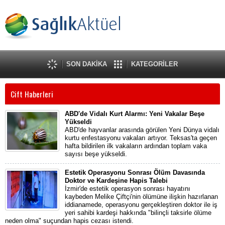
SON DAKİKA
KATEGORİLER
Cift Haberleri
ABD'de Vidalı Kurt Alarmı: Yeni Vakalar Beşe
Yükseldi
ABD'de hayvanlar arasında görülen Yeni Dünya vidalı
kurtu enfestasyonu vakaları artıyor. Teksas'ta geçen
hafta bildirilen ilk vakaların ardından toplam vaka
sayısı beşe yükseldi.
Estetik Operasyonu Sonrası Ölüm Davasında
Doktor ve Kardeşine Hapis Talebi
İzmir'de estetik operasyon sonrası hayatını
kaybeden Melike Çiftçi'nin ölümüne ilişkin hazırlanan
iddianamede, operasyonu gerçekleştiren doktor ile iş
yeri sahibi kardeşi hakkında "bilinçli taksirle ölüme
neden olma" suçundan hapis cezası istendi.