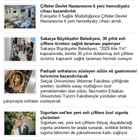
Çifteler Devlet Hastanesine 6 yeni hemodiyaliz
cihazı kazandırıldı
Eskişehir İl Sağlık Müdürlüğünce Çifteler Devlet
Hastanesine 6 yeni hemodiyaliz cihazı alındı.
Sakarya Büyükşehir Belediyesi, 30 yıllık evli
çiftlere ücretsiz sağlık taraması yaptırıyor
Sakarya Büyükşehir Belediyesi, "2025 Aile Yılı"
kapsamında, kentte 30 yılını doldurmuş evli çiftlere
ücretsiz kapsamlı sağlık taraması hizmeti sunuyor.
Padişah sofralarını süsleyen sülün eti gastronomi
turizmine kazandırılacak
Selçuk Üniversitesi Veteriner Fakültesi çiftliğinde
üretilen, özellikle saray mutfağının özel
yemeklerinden olan sülün, Necmettin Erbakan
Üniversitesi Turizm Fakültesiyle yürütülen ortak
çalışmayla sofraları süsleyecek.
Sigortam.net'ten yeni evli çiftlere özel sigorta
çözümleri
Sigortam.net, yeni evli çiftlerin ihtiyaç duyabileceği
sigorta ürünlerini bir arada sunarak, evlilikle birlikte
sigorta bilincinin de yükselmesine katkı sağlıyor.