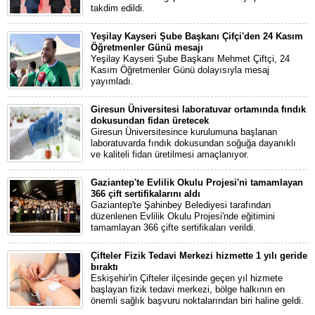
takdim edildi.
Yeşilay Kayseri Şube Başkanı Çifçi'den 24 Kasım
Öğretmenler Günü mesajı
Yeşilay Kayseri Şube Başkanı Mehmet Çiftçi, 24
Kasım Öğretmenler Günü dolayısıyla mesaj
yayımladı.
Giresun Üniversitesi laboratuvar ortamında fındık
dokusundan fidan üretecek
Giresun Üniversitesince kurulumuna başlanan
laboratuvarda fındık dokusundan soğuğa dayanıklı
ve kaliteli fidan üretilmesi amaçlanıyor.
Gaziantep'te Evlilik Okulu Projesi'ni tamamlayan
366 çift sertifikalarını aldı
Gaziantep'te Şahinbey Belediyesi tarafından
düzenlenen Evlilik Okulu Projesi'nde eğitimini
tamamlayan 366 çifte sertifikaları verildi.
Çifteler Fizik Tedavi Merkezi hizmette 1 yılı geride
bıraktı
Eskişehir'in Çifteler ilçesinde geçen yıl hizmete
başlayan fizik tedavi merkezi, bölge halkının en
önemli sağlık başvuru noktalarından biri haline geldi.