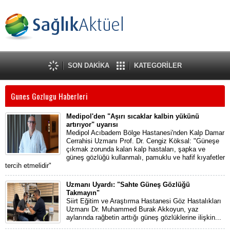
SON DAKİKA
KATEGORİLER
Gunes Gozlugu Haberleri
Medipol'den "Aşırı sıcaklar kalbin yükünü
artırıyor" uyarısı
Medipol Acıbadem Bölge Hastanesi'nden Kalp Damar
Cerrahisi Uzmanı Prof. Dr. Cengiz Köksal: "Güneşe
çıkmak zorunda kalan kalp hastaları, şapka ve
güneş gözlüğü kullanmalı, pamuklu ve hafif kıyafetler
tercih etmelidir"
Uzmanı Uyardı: "Sahte Güneş Gözlüğü
Takmayın"
Siirt Eğitim ve Araştırma Hastanesi Göz Hastalıkları
Uzmanı Dr. Muhammed Burak Akkoyun, yaz
aylarında rağbetin arttığı güneş gözlüklerine ilişkin...