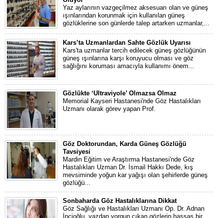
Yaz aylarının vazgeçilmez aksesuarı olan ve güneş
ışınlarından korunmak için kullanılan güneş
gözlüklerine son günlerde talep artarken uzmanlar,...
Kars’ta Uzmanlardan Sahte Gözlük Uyarısı
Kars'ta uzmanlar tercih edilecek güneş gözlüğünün
güneş ışınlarına karşı koruyucu olması ve göz
sağlığını koruması amacıyla kullanımı önem...
Gözlükte ‘Ultraviyole’ Olmazsa Olmaz
Memorial Kayseri Hastanesi'nde Göz Hastalıkları
Uzmanı olarak görev yapan Prof.
Göz Doktorundan, Karda Güneş Gözlüğü
Tavsiyesi
Mardin Eğitim ve Araştırma Hastanesi'nde Göz
Hastalıkları Uzman Dr. İsmail Hakkı Dede, kış
mevsiminde yoğun kar yağışı olan şehirlerde güneş
gözlüğü...
Sonbaharda Göz Hastalıklarına Dikkat
Göz Sağlığı ve Hastalıkları Uzmanı Op. Dr. Adnan
İpçioğlu, yazdan yorgun çıkan gözlerin hassas bir