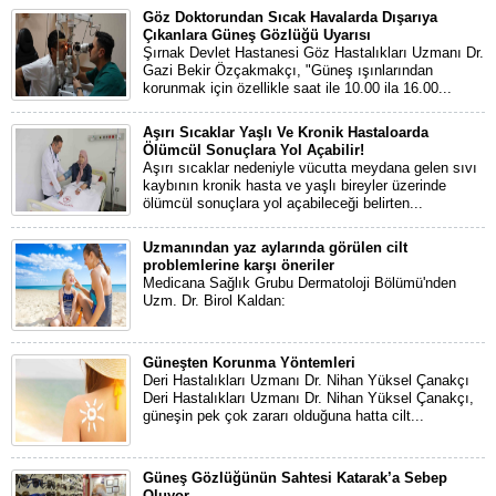
Göz Doktorundan Sıcak Havalarda Dışarıya
Çıkanlara Güneş Gözlüğü Uyarısı
Şırnak Devlet Hastanesi Göz Hastalıkları Uzmanı Dr.
Gazi Bekir Özçakmakçı, "Güneş ışınlarından
korunmak için özellikle saat ile 10.00 ila 16.00...
Aşırı Sıcaklar Yaşlı Ve Kronik Hastaloarda
Ölümcül Sonuçlara Yol Açabilir!
Aşırı sıcaklar nedeniyle vücutta meydana gelen sıvı
kaybının kronik hasta ve yaşlı bireyler üzerinde
ölümcül sonuçlara yol açabileceği belirten...
Uzmanından yaz aylarında görülen cilt
problemlerine karşı öneriler
Medicana Sağlık Grubu Dermatoloji Bölümü'nden
Uzm. Dr. Birol Kaldan:
Güneşten Korunma Yöntemleri
Deri Hastalıkları Uzmanı Dr. Nihan Yüksel Çanakçı
Deri Hastalıkları Uzmanı Dr. Nihan Yüksel Çanakçı,
güneşin pek çok zararı olduğuna hatta cilt...
Güneş Gözlüğünün Sahtesi Katarak’a Sebep
Oluyor