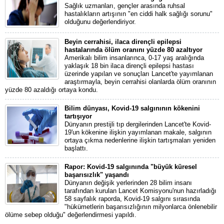
Sağlık uzmanları, gençler arasında ruhsal
hastalıkların artışının "en ciddi halk sağlığı sorunu"
olduğunu değerlendiriyor.
Beyin cerrahisi, ilaca dirençli epilepsi
hastalarında ölüm oranını yüzde 80 azaltıyor
Amerikalı bilim insanlarınca, 0-17 yaş aralığında
yaklaşık 18 bin ilaca dirençli epilepsi hastası
üzerinde yapılan ve sonuçları Lancet'te yayımlanan
araştırmayla, beyin cerrahisi olanlarda ölüm oranının
yüzde 80 azaldığı ortaya kondu.
Bilim dünyası, Kovid-19 salgınının kökenini
tartışıyor
Dünyanın prestijli tıp dergilerinden Lancet'te Kovid-
19'un kökenine ilişkin yayımlanan makale, salgının
ortaya çıkma nedenlerine ilişkin tartışmaları yeniden
başlattı.
Rapor: Kovid-19 salgınında "büyük küresel
başarısızlık" yaşandı
Dünyanın değişik yerlerinden 28 bilim insanı
tarafından kurulan Lancet Komisyonu'nun hazırladığı
58 sayfalık raporda, Kovid-19 salgını sırasında
"hükümetlerin başarısızlığının milyonlarca önlenebilir
ölüme sebep olduğu" değerlendirmesi yapıldı.