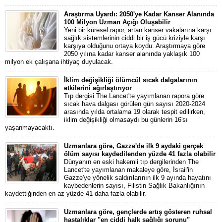
Araştırma Uyardı: 2050'ye Kadar Kanser Alanında
100 Milyon Uzman Açığı Oluşabilir
Yeni bir küresel rapor, artan kanser vakalarına karşı
sağlık sistemlerinin ciddi bir iş gücü kriziyle karşı
karşıya olduğunu ortaya koydu. Araştırmaya göre
2050 yılına kadar kanser alanında yaklaşık 100
milyon ek çalışana ihtiyaç duyulacak.
İklim değişikliği ölümcül sıcak dalgalarının
etkilerini ağırlaştırıyor
Tıp dergisi The Lancet'te yayımlanan rapora göre
sıcak hava dalgası görülen gün sayısı 2020-2024
arasında yılda ortalama 19 olarak tespit edilirken,
iklim değişikliği olmasaydı bu günlerin 16'sı
yaşanmayacaktı.
Uzmanlara göre, Gazze'de ilk 9 aydaki gerçek
ölüm sayısı kaydedilenden yüzde 41 fazla olabilir
Dünyanın en eski hakemli tıp dergilerinden The
Lancet'te yayımlanan makaleye göre, İsrail'in
Gazze'ye yönelik saldırılarının ilk 9 ayında hayatını
kaybedenlerin sayısı, Filistin Sağlık Bakanlığının
kaydettiğinden en az yüzde 41 daha fazla olabilir.
Uzmanlara göre, gençlerde artış gösteren ruhsal
hastalıklar "en ciddi halk sağlığı sorunu"