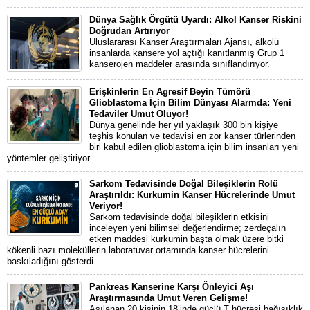
Dünya Sağlık Örgütü Uyardı: Alkol Kanser Riskini
Doğrudan Artırıyor
Uluslararası Kanser Araştırmaları Ajansı, alkolü
insanlarda kansere yol açtığı kanıtlanmış Grup 1
kanserojen maddeler arasında sınıflandırıyor.
Erişkinlerin En Agresif Beyin Tümörü
Glioblastoma İçin Bilim Dünyası Alarmda: Yeni
Tedaviler Umut Oluyor!
Dünya genelinde her yıl yaklaşık 300 bin kişiye
teşhis konulan ve tedavisi en zor kanser türlerinden
biri kabul edilen glioblastoma için bilim insanları yeni
yöntemler geliştiriyor.
Sarkom Tedavisinde Doğal Bileşiklerin Rolü
Araştırıldı: Kurkumin Kanser Hücrelerinde Umut
Veriyor!
Sarkom tedavisinde doğal bileşiklerin etkisini
inceleyen yeni bilimsel değerlendirme; zerdeçalın
etken maddesi kurkumin başta olmak üzere bitki
kökenli bazı moleküllerin laboratuvar ortamında kanser hücrelerini
baskıladığını gösterdi.
Pankreas Kanserine Karşı Önleyici Aşı
Araştırmasında Umut Veren Gelişme!
Aşılanan 20 kişinin 18’inde güçlü T hücresi bağışıklık