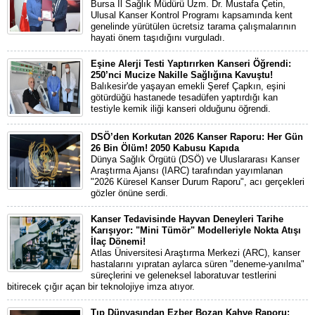
Bursa İl Sağlık Müdürü Uzm. Dr. Mustafa Çetin,
Ulusal Kanser Kontrol Programı kapsamında kent
genelinde yürütülen ücretsiz tarama çalışmalarının
hayati önem taşıdığını vurguladı.
Eşine Alerji Testi Yaptırırken Kanseri Öğrendi:
250’nci Mucize Nakille Sağlığına Kavuştu!
Balıkesir'de yaşayan emekli Şeref Çapkın, eşini
götürdüğü hastanede tesadüfen yaptırdığı kan
testiyle kemik iliği kanseri olduğunu öğrendi.
DSÖ’den Korkutan 2026 Kanser Raporu: Her Gün
26 Bin Ölüm! 2050 Kabusu Kapıda
Dünya Sağlık Örgütü (DSÖ) ve Uluslararası Kanser
Araştırma Ajansı (IARC) tarafından yayımlanan
"2026 Küresel Kanser Durum Raporu", acı gerçekleri
gözler önüne serdi.
Kanser Tedavisinde Hayvan Deneyleri Tarihe
Karışıyor: "Mini Tümör" Modelleriyle Nokta Atışı
İlaç Dönemi!
Atlas Üniversitesi Araştırma Merkezi (ARC), kanser
hastalarını yıpratan aylarca süren "deneme-yanılma"
süreçlerini ve geleneksel laboratuvar testlerini
bitirecek çığır açan bir teknolojiye imza atıyor.
Tıp Dünyasından Ezber Bozan Kahve Raporu: