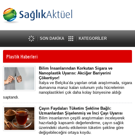
SON DAKİKA
KATEGORİLER
Plastik Haberleri
Bilim İnsanlarından Korkutan Sigara ve
Nanoplastik Uyarısı: Akciğer Bariyerini
Çökertiyor!
İtalya ve Belçika’da yapılan ortak araştırmada, sigara
dumanına maruz kalan solunum yolu hücrelerinin
nanoplastikleri çok daha kolay bünyesine aldığı
saptandı.
Çayın Faydaları Tüketim Şekline Bağlı:
Uzmanlardan Şişelenmiş ve İnci Çayı Uyarısı
Bilim insanlarının çeşitli araştırmaları inceleyerek
hazırladığı kapsamlı değerlendirme, çayın sağlık
üzerindeki olumlu etkilerinin tüketim şekline göre
değişebileceğini ortaya koydu.