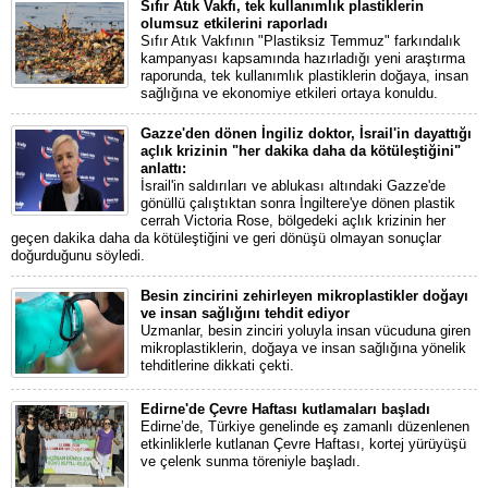
Sıfır Atık Vakfı, tek kullanımlık plastiklerin
olumsuz etkilerini raporladı
Sıfır Atık Vakfının "Plastiksiz Temmuz" farkındalık
kampanyası kapsamında hazırladığı yeni araştırma
raporunda, tek kullanımlık plastiklerin doğaya, insan
sağlığına ve ekonomiye etkileri ortaya konuldu.
Gazze'den dönen İngiliz doktor, İsrail'in dayattığı
açlık krizinin "her dakika daha da kötüleştiğini"
anlattı:
İsrail'in saldırıları ve ablukası altındaki Gazze'de
gönüllü çalıştıktan sonra İngiltere'ye dönen plastik
cerrah Victoria Rose, bölgedeki açlık krizinin her
geçen dakika daha da kötüleştiğini ve geri dönüşü olmayan sonuçlar
doğurduğunu söyledi.
Besin zincirini zehirleyen mikroplastikler doğayı
ve insan sağlığını tehdit ediyor
Uzmanlar, besin zinciri yoluyla insan vücuduna giren
mikroplastiklerin, doğaya ve insan sağlığına yönelik
tehditlerine dikkati çekti.
Edirne'de Çevre Haftası kutlamaları başladı
Edirne’de, Türkiye genelinde eş zamanlı düzenlenen
etkinliklerle kutlanan Çevre Haftası, kortej yürüyüşü
ve çelenk sunma töreniyle başladı.