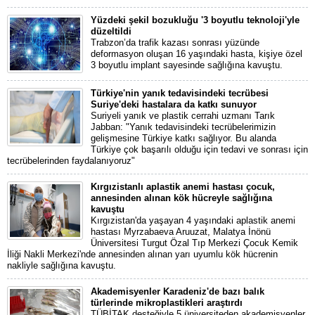
Yüzdeki şekil bozukluğu '3 boyutlu teknoloji'yle
düzeltildi
Trabzon’da trafik kazası sonrası yüzünde
deformasyon oluşan 16 yaşındaki hasta, kişiye özel
3 boyutlu implant sayesinde sağlığına kavuştu.
Türkiye'nin yanık tedavisindeki tecrübesi
Suriye'deki hastalara da katkı sunuyor
Suriyeli yanık ve plastik cerrahi uzmanı Tarık
Jabban: "Yanık tedavisindeki tecrübelerimizin
gelişmesine Türkiye katkı sağlıyor. Bu alanda
Türkiye çok başarılı olduğu için tedavi ve sonrası için
tecrübelerinden faydalanıyoruz"
Kırgızistanlı aplastik anemi hastası çocuk,
annesinden alınan kök hücreyle sağlığına
kavuştu
Kırgızistan'da yaşayan 4 yaşındaki aplastik anemi
hastası Myrzabaeva Aruuzat, Malatya İnönü
Üniversitesi Turgut Özal Tıp Merkezi Çocuk Kemik
İliği Nakli Merkezi'nde annesinden alınan yarı uyumlu kök hücrenin
nakliyle sağlığına kavuştu.
Akademisyenler Karadeniz'de bazı balık
türlerinde mikroplastikleri araştırdı
TÜBİTAK desteğiyle 5 üniversiteden akademisyenler,