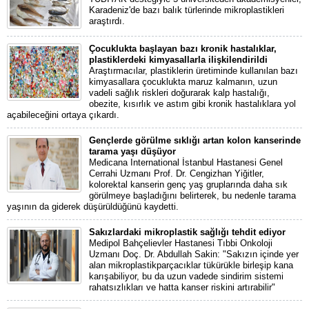
Karadeniz'de bazı balık türlerinde mikroplastikleri
araştırdı.
Çocuklukta başlayan bazı kronik hastalıklar,
plastiklerdeki kimyasallarla ilişkilendirildi
Araştırmacılar, plastiklerin üretiminde kullanılan bazı
kimyasallara çocuklukta maruz kalmanın, uzun
vadeli sağlık riskleri doğurarak kalp hastalığı,
obezite, kısırlık ve astım gibi kronik hastalıklara yol
açabileceğini ortaya çıkardı.
Gençlerde görülme sıklığı artan kolon kanserinde
tarama yaşı düşüyor
Medicana International İstanbul Hastanesi Genel
Cerrahi Uzmanı Prof. Dr. Cengizhan Yiğitler,
kolorektal kanserin genç yaş gruplarında daha sık
görülmeye başladığını belirterek, bu nedenle tarama
yaşının da giderek düşürüldüğünü kaydetti.
Sakızlardaki mikroplastik sağlığı tehdit ediyor
Medipol Bahçelievler Hastanesi Tıbbi Onkoloji
Uzmanı Doç. Dr. Abdullah Sakin: "Sakızın içinde yer
alan mikroplastikparçacıklar tükürükle birleşip kana
karışabiliyor, bu da uzun vadede sindirim sistemi
rahatsızlıkları ve hatta kanser riskini artırabilir"